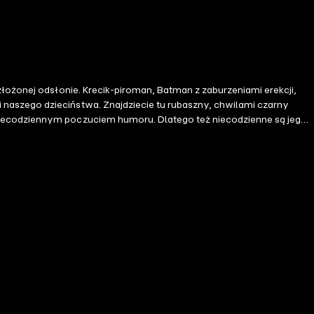
złożonej odsłonie. Krecik-piroman, Batman z zaburzeniami erekcji,
 naszego dzieciństwa. Znajdziecie tu rubaszny, chwilami czarny
 niecodziennym poczuciem humoru. Dlatego też niecodzienne są jego
a już po raz drugi okazuje się niedościgniony!" "Kiedy poranne słońce
iosła liść, którym była przykryta, odsłaniając tym samym Gucia.
co energiczniej. Gucio zamlaskał, coś wymamrotał, snu jednak nie
opa w słabiznę tuż za żądłem. – Au! – wrzasnął z bólu momentalnie
Zagrożenia nigdzie jednak nie dostrzegł. W jego pole widzenia
e miejsce. – Bo mnie ignorujesz! – usłyszał w odpowiedzi. – Ja?
 chwilą przecież spałem! – Czyli przyznajesz się do winy? – Do
zółka i odwróciła się do niego plecami."