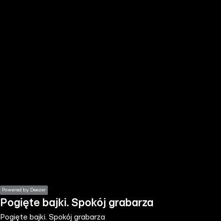
the
h page
 main
nt
the
ibility
ment
Powered by Deezer
Pogięte bajki. Spokój grabarza
Pogięte bajki. Spokój grabarza