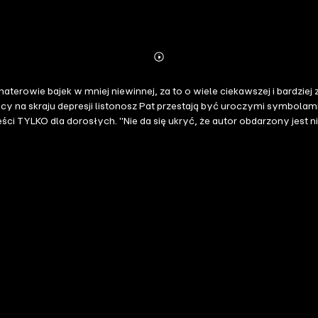
Abonnieren
Mehr
Details
terowie bajek w mniej niewinnej, za to o wiele ciekawszej i bardziej 
y na skraju depresji listonosz Pat przestają być uroczymi symbolami
ci TYLKO dla dorosłych. "Nie da się ukryć, że autor obdarzony jest
u. Szalony, pogięty taniec z literacką konwencją, w której Marcin Pełk
jącym ciepłem Maja ziewnęła najpierw, a potem przeciągnęła się. Un
piętą okolicę żądła. Nie widząc efektów, powtórzyła tę czynność nie
zyło to Maję do takiego stopnia, że sprzedała partnerowi solidnego k
ów walczyć lub uciekać, z wyraźnym nastawieniem na tę drugą opcję. 
oziomą, wąską kreskę. – Za co? – zapytał ostrożnie, rozcierając boląc
ć się w jego skali. – Zignorowałeś mnie przed chwilą. – Ale ja przed
ę zaasekurować. – O co ci w ogóle chodzi? – Domyśl się! – odparła pszc