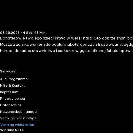
08.09.2023 • 4 Std. 48 Min.
Bohaterowie twojego dzieciństwa w wersji hard! Oto dobrze znani boha
Masza z zamiłowaniem do polifarmakoterapii czy sfrustrowany, będąc
humor, dosadne słownictwo i sarkazm w gęsto utkanej fabule opowieś
nie-bajki, które przeczytacie z zapartym tchem, śmiejąc się do rozpuk
wspięło się wyżej, zaczęło porządnie przygrzewać. Obudzona narasta
Truteń spał w najlepsze niczego nieświadomy. Maja klepnęła go w wy
RTL+ useful links.
Services
przerwał. Z podrażnionej klapsami okolicy wypuścił za to bąka. Wkur
Alle Programme
rozbudzony Gucio. Z przestrachem rozejrzał się szybko dookoła, got
Hilfe & Kontakt
wpłynęła za to okrągła buzia Mai z ustami zaciśniętymi ze złości w p
Impressum
Ignoruję? Kiedy? – Gucio próbował doprecyzować problem i zorientowa
Privacy center
niczego się nie przyznaję, a przynajmniej na razie. – Truteń wolał si
Datenschutz
Nutzungsbedingungen
Verträge hier kündigen
Vertrag widerrufen
Wir sind RTL+