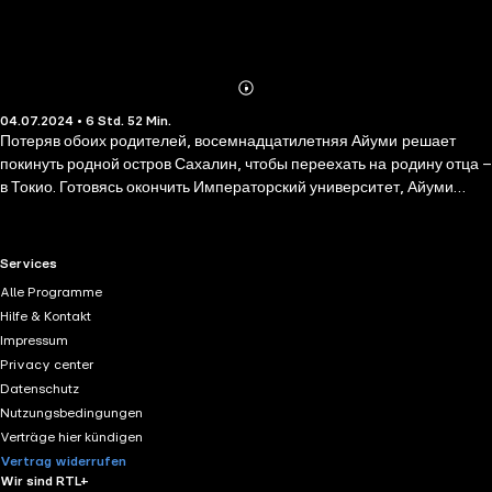
Abonnieren
Mehr
04.07.2024 • 6 Std. 52 Min.
Details
Потеряв обоих родителей, восемнадцатилетняя Айуми решает
покинуть родной остров Сахалин, чтобы переехать на родину отца –
в Токио. Готовясь окончить Императорский университет, Айуми
живет обычной жизнью, пока случайность не сводит ее с местным
бизнесменом Такуми. Его терзают муки выбора между семьей и тем,
что он на самом деле хочет. Ее — боль потери семьи. А магия
RTL+ useful links.
Services
совпадений не всегда оказывается на их стороне.
Alle Programme
Hilfe & Kontakt
Impressum
Privacy center
Datenschutz
Nutzungsbedingungen
Verträge hier kündigen
Vertrag widerrufen
Wir sind RTL+