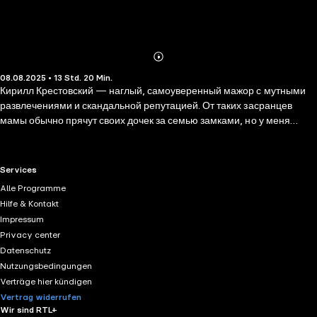
Abonnieren
Mehr
08.08.2025 • 13 Std. 20 Min.
Details
Кирилл Крестовский — наглый, самоуверенный мажор с мутными
развлечениями и скандальной репутацией. От таких засранцев
мамы обычно прячут своих дочек за семью замками, но у меня
такой финт не прокатит. Это тяжеловато сделать, когда и замок, и
дом становятся общими. Новоиспечённый сводный братец, открыто
объявивший на меня охоту. Мда. Не это желание я загадывала на
RTL+ useful links.
Services
День Рождения, но откуда, откуда мне было знать, кем окажется
Alle Programme
безымянный красавчик из ночного клуба в Амстердаме, которого я с
Hilfe & Kontakt
таким треском бортанула? И который дал слово, что в следующую
Impressum
нашу встречу непременно завершит начатое...
Privacy center
Datenschutz
Nutzungsbedingungen
Verträge hier kündigen
Vertrag widerrufen
Wir sind RTL+