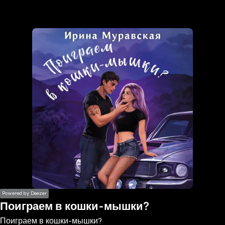
the
h page
 main
nt
the
ibility
ment
Powered by Deezer
Поиграем в кошки-мышки?
Поиграем в кошки-мышки?