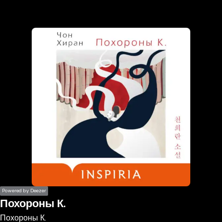
the
h page
 main
nt
the
ibility
ment
Powered by Deezer
Похороны К.
Похороны К.