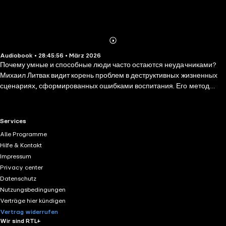
Abonnieren
Mehr
Audiobook • 28:45:56 • März 2026
Details
Почему умные и способные люди часто остаются неудачниками?
Михаил Литвак видит корень проблем в деструктивных жизненных
сценариях, сформированных ошибками воспитания. Его метод
«сценарного перепрограммирования» — это практический
инструмент для коррекции личности и судьбы. Из книги вы узнаете,
как в сотрудничестве с психологом выявить негативные установки,
RTL+ useful links.
Services
сбросить «лягушачью кожу» комплексов и стать «королем»
Alle Programme
собственной жизни. Это руководство для тех, кто хочет раскрыть
Hilfe & Kontakt
свой потенциал, и для специалистов, помогающих людям на пути к
Impressum
переменам.
Privacy center
Datenschutz
Nutzungsbedingungen
Verträge hier kündigen
Vertrag widerrufen
Wir sind RTL+