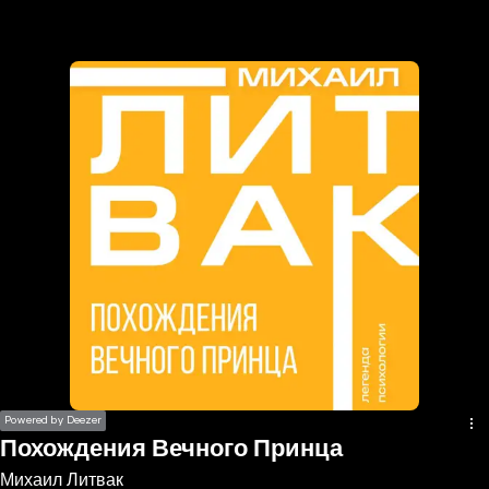
the
h page
 main
nt
the
ibility
ment
Powered by Deezer
Похождения Вечного Принца
Михаил Литвак