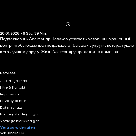
Abonnieren
Mehr
20.01.2026 • 6 Std. 39 Min.
Details
Подполковник Александр Новиков уезжает из столицы в районный
центр, чтобы оказаться подальше от бывшей супруги, которая ушла
к его лучшему другу. Жить Александру предстоит в доме, где
квартировал его предшественник, покончивший с собой. В
«наследство» Новикову достается собака, которая все понимает,
соседка, которая во все лезет, единственная сотрудница, которую
RTL+ useful links.
Services
все вокруг терпеть не могут, и нераскрытые старые дела, которые
Alle Programme
явно связаны с новыми. Очень странные смерти, их обстоятельства
Hilfe & Kontakt
необходимо прояснить, пока не погиб еще кто-то — на этот раз
Impressum
дорогой и близкий самому подполковнику...
Privacy center
Datenschutz
Nutzungsbedingungen
Verträge hier kündigen
Vertrag widerrufen
Wir sind RTL+