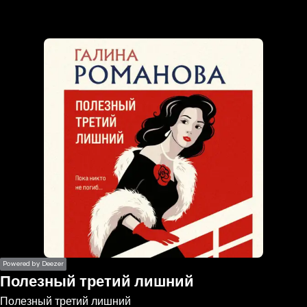
the
h page
 main
nt
the
ibility
ment
Powered by Deezer
Полезный третий лишний
Полезный третий лишний