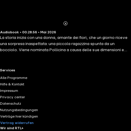
Abonnieren
Mehr
Audiobook • 00:28:56 • Mai 2026
Details
La storia inizia con una donna, amante dei fiori, che un giorno riceve
una sorpresa inaspettata: una piccola ragazzina spunta da un
bocciolo. Viene nominata Pollicina a causa delle sue dimensioni e
rende felice la vita della donna, ora non più sola.
RTL+ useful links.
Services
Alle Programme
Hilfe & Kontakt
Impressum
Privacy center
Datenschutz
Nutzungsbedingungen
Verträge hier kündigen
Vertrag widerrufen
Wir sind RTL+