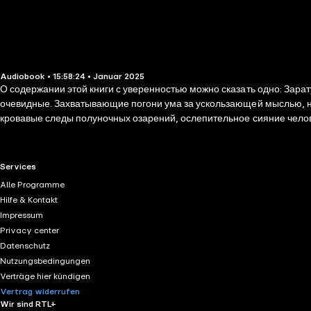
Audiobook • 15:58:24 • Januar 2025
О содержании этой книги с уверенностью можно сказать одно: Зарат
очевидные. Захватывающие погони ума за ускользающей мыслью, н
кровавые следы полуночных озарений, ослепительное сияние человеч
времени записывал - на бумажных салфетках в кафе, на оборотах р
позавчерашних газет. Потому что иногда записать - это самый прос
RTL+ useful links.
Services
Alle Programme
Hilfe & Kontakt
Impressum
Privacy center
Datenschutz
Nutzungsbedingungen
Verträge hier kündigen
Vertrag widerrufen
Wir sind RTL+