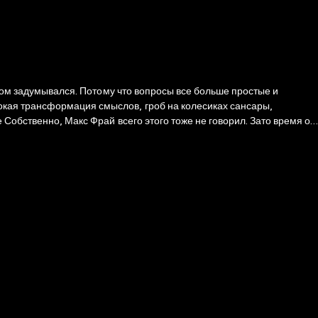
этом задумывался. Потому что вопросы все больше простые и
окая трансформация смыслов, гроб на колесиках сансары,
Собственно, Макс Фрай всего этого тоже не говорил. Зато время от
рдь, на кучевых облаках, в собственном телефоне и на полях