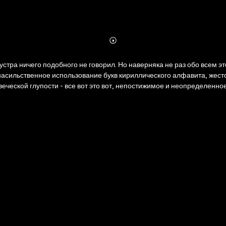
Abonnieren
Mehr
Details
устра ничего подобного не говорил. Но наверняка не раз обо всем 
асильственное использование букв кириллического алфавита, жест
еской глупости - все вот это вот, непостижимое и неопределенное 
екламных листовок, на попонах слонов, поддерживающих земную тве
той способ подумать и сформулировать.