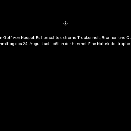
Abonnieren
Mehr
Details
olf von Neapel. Es herrschte extreme Trockenheit, Brunnen und Quell
ttag des 24. August schließlich der Himmel. Eine Naturkatastrophe g