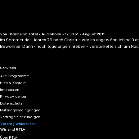
von : Karlheinz Tafel • Audiobook • 12:33:51 • August 2011
Im Sommer des Jahres 79 nach Christus war es ungewöhnlich heiß am G
Bewohner. Dann - nach tagelangem Beben - verdunkelte sich am Nachmi
RTL+ useful links.
Services
Alle Programme
Hilfe & Kontakt
Impressum
Privacy center
Datenschutz
Nutzungsbedingungen
Verträge hier kündigen
Vertrag widerrufen
Wir sind RTL+
Über RTL+