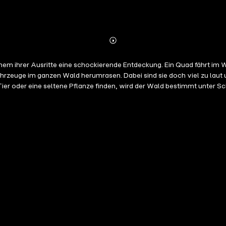
Abonnieren
Mehr
Details
m ihrer Ausritte eine schockierende Entdeckung. Ein Quad fährt im W
ahrzeuge im ganzen Wald herumrasen. Dabei sind sie doch viel zu laut u
Tier oder eine seltene Pflanze finden, wird der Wald bestimmt unter S
en Tier, denn der Wald gehört den Tieren, keinen Quads. Das Hörbuch 