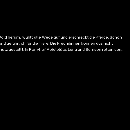
ald herum, wühlt alle Wege auf und erschreckt die Pferde. Schon
nd gefährlich für die Tiere. Die Freundinnen können das nicht
chutz gestellt. In Ponyhof Apfelblüte. Lena und Samson retten den
für Kinder ab sechs Jahren wird ponystark von Jule Hupfeld