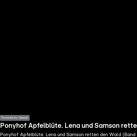
the
h page
 main
nt
the
ibility
ment
Powered by Deezer
Ponyhof Apfelblüte. Lena und Samson rett
Ponyhof Apfelblüte. Lena und Samson retten den Wald (Band 