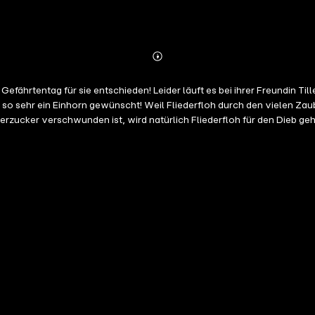
Abonnieren
Mehr
Details
ährtentag für sie entschieden! Leider läuft es bei ihrer Freundin Till
 so sehr ein Einhorn gewünscht! Weil Fliederfloh durch den vielen Zau
zucker verschwunden ist, wird natürlich Fliederfloh für den Dieb geh