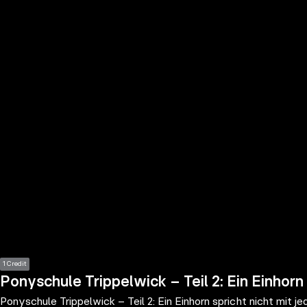
the
h page
 main
nt
the
ibility
ment
1 Credit
Ponyschule Trippelwick – Teil 2: Ein Einhorn 
Ponyschule Trippelwick – Teil 2: Ein Einhorn spricht nicht mit j