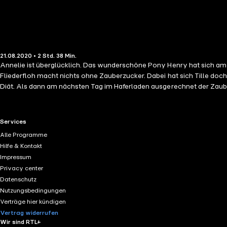
21.08.2020 • 2 Std. 38 Min.
Annelie ist überglücklich. Das wunderschöne Pony Henry hat sich am Gef
Fliederfloh macht nichts ohne Zauberzucker. Dabei hat sich Tille doch
Diät. Als dann am nächsten Tag im Haferladen ausgerechnet der Zauber
den Spuren, aber was sie finden, ist unglaublich …
RTL+ useful links.
Services
Alle Programme
Hilfe & Kontakt
Impressum
Privacy center
Datenschutz
Nutzungsbedingungen
Verträge hier kündigen
Vertrag widerrufen
Wir sind RTL+