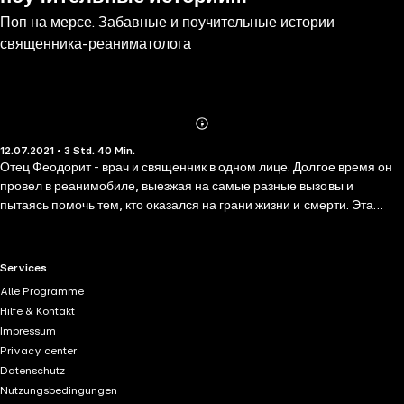
Поп на мерсе. Забавные и поучительные истории
священника-реаниматолога
священника-реаниматолога
Abonnieren
Mehr
12.07.2021 • 3 Std. 40 Min.
Details
Отец Феодорит - врач и священник в одном лице. Долгое время он
провел в реанимобиле, выезжая на самые разные вызовы и
пытаясь помочь тем, кто оказался на грани жизни и смерти. Эта
книга - сборник смешных и жизнеутверждающих рассказов,
основанных на реальных событиях. С верой и любовью, но в то же
время с весьма конкретным медицинским прагматизмом автор
RTL+ useful links.
Services
рассказывает о своих приключениях и злоключениях, ни на секунду
Alle Programme
не забывая о главном - в жизни всегда есть место чуду.
Hilfe & Kontakt
Impressum
Privacy center
Datenschutz
Nutzungsbedingungen