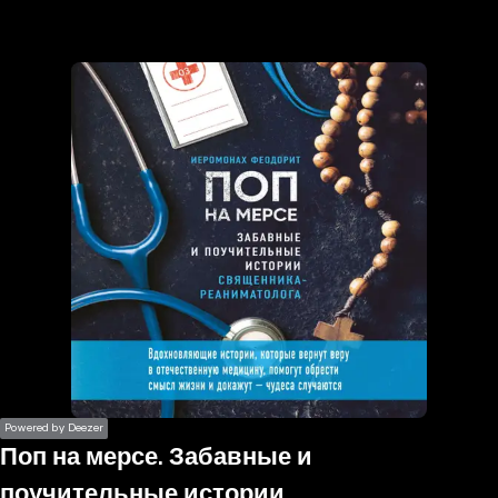
the
h page
 main
nt
the
ibility
ment
Powered by Deezer
Поп на мерсе. Забавные и
поучительные истории