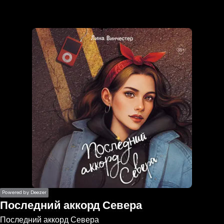
the
h page
 main
nt
the
ibility
ment
Powered by Deezer
Последний аккорд Севера
Последний аккорд Севера