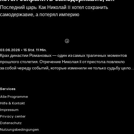
Последний царь: Как Николай II хотел сохранить
потерял империю
самодержавие, а потерял империю
Abonnieren
Mehr
03.06.2026 • 15 Std. 11 Min.
Details
Крах династии Романовых — один из самых трагичных моментов
прошлого столетия. Отречение Николая II от престола повлекло
за собой череду событий, которые изменили не только судьбу целой
страны, но и политическую карту Восточного полушария.
Ослабление власти императора, укрепление революционного
движения, приход к власти большевиков — принято считать, что эти
RTL+ useful links.
Services
события были неизбежны. Но это не так. Не судьба обрекла
Alle Programme
Романовых на гибель — это было следствием плохого руководства
Hilfe & Kontakt
и слепой веры в самодержавие. Цуёси Хасэгава, профессор истории
Impressum
Калифорнийского университета, рассказывает, как сопротивление
Privacy center
Николая реформам обрекло монархию на гибель. Погрязший
Datenschutz
в устаревших идеях о самодержавии, постоянно идущий на поводу
Nutzungsbedingungen
у жены и Распутина, он упустил много возможностей сменить курс: