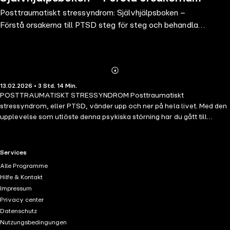
Posttraumatiskt stressyndrom: Självhjälpsboken –
till PTSD steg för steg och behandla
Förstå orsakerna till PTSD steg för steg och behandla
det framgångsrikt – Inklusi
det framgångsrikt – Inklusi
Abonnieren
Mehr
13.02.2026 • 3 Std. 14 Min.
Details
POSTTRAUMATISKT STRESSYNDROM Posttraumatiskt
stressyndrom, eller PTSD, vänder upp och ner på hela livet. Med den
upplevelse som utlöste denna psykiska störning har du gått till
gränsen för vad som är uthärdligt och bortom det. Oavsett om du
själv är drabbad eller är anhörig vet du exakt hur resten av livet
påverkas i grunden av följderna av den traumatiska händelsen. Men
RTL+ useful links.
Services
du står inte maktlös inför detta. Psykologin känner numera till många
Alle Programme
metoder som kan hjälpa dig att återta din självbestämmanderätt, och
Hilfe & Kontakt
vid sidan av professionell terapi är din egen initiativförmåga minst lika
Impressum
viktig. Den består i huvudsak av två delar: tanke- och
Privacy center
medvetandeövningar ger dig konkreta och lättanvända verktyg för
Datenschutz
att direkt kunna påverka din uppfattning och upplevelse, och
Nutzungsbedingungen
dessutom, genom att förvärva omfattande kunskap, blir du själv