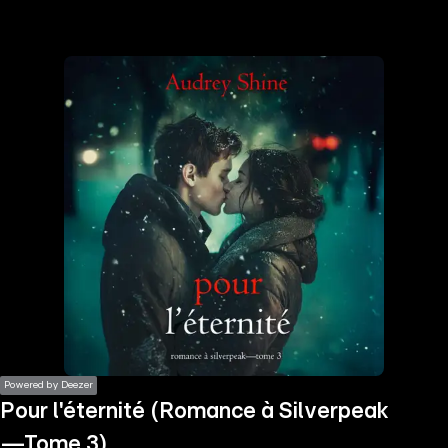
the
h page
 main
nt
the
ibility
ment
Powered by Deezer
Pour l'éternité (Romance à Silverpeak
—Tome 3)