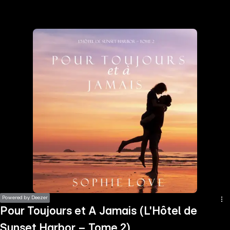
the
h page
 main
nt
the
ibility
ment
Powered by Deezer
Pour Toujours et A Jamais (L'Hôtel de
Sunset Harbor – Tome 2)