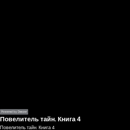
the
h page
 main
nt
the
ibility
ment
Powered by Deezer
Повелитель тайн. Книга 4
Повелитель тайн. Книга 4