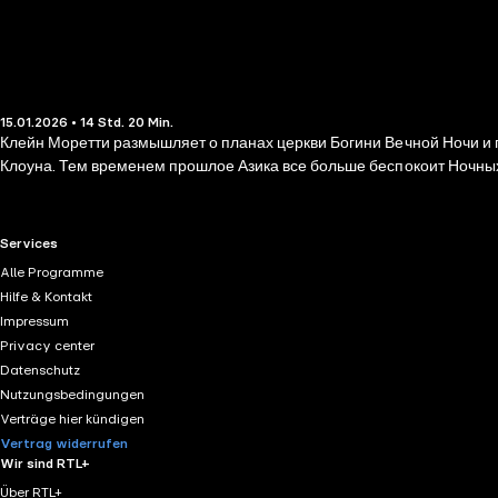
15.01.2026 • 14 Std. 20 Min.
Клейн Моретти размышляет о планах церкви Богини Вечной Ночи и п
Клоуна. Тем временем прошлое Азика все больше беспокоит Ночных
RTL+ useful links.
Services
Alle Programme
Hilfe & Kontakt
Impressum
Privacy center
Datenschutz
Nutzungsbedingungen
Verträge hier kündigen
Vertrag widerrufen
Wir sind RTL+
Über RTL+