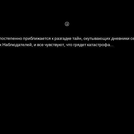
Abonnieren
Mehr
Details
остепенно приближается к разгадке тайн, окутывающих дневники сем
 Наблюдателей, и все чувствуют, что грядет катастрофа…