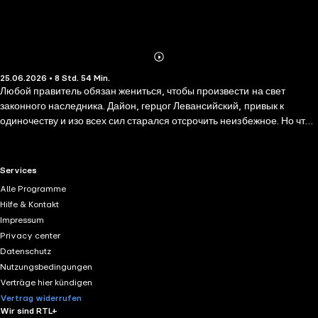
Abonnieren
Mehr
25.06.2026 • 8 Std. 54 Min.
Details
Любой правитель обязан жениться, чтобы произвести на свет
законного наследника. Дайон, герцог Левансийский, привык к
одиночеству и изо всех сил старался отсрочить неизбежное. Но что
делать, если на свадьбе настаивают все кругом? Остается
смириться и… бежать, дабы хоть на пару часов ощутить глоток
свежего воздуха. Кто же мог знать, к чему приведет такой побег?
RTL+ useful links.
Services
Придется забыть на время привычную жизнь, встретиться с
Alle Programme
демонами прошлого и влюбиться по уши. А заодно попытаться
Hilfe & Kontakt
понять, что важнее: чувства или долг. Или, быть может, то и другое
Impressum
все-таки можно совместить?
Privacy center
Datenschutz
Nutzungsbedingungen
Verträge hier kündigen
Vertrag widerrufen
Wir sind RTL+