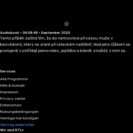
Abonnieren
Mehr
Audiobook • 06:58:48 • September 2020
Details
Tento příběh začíná tím, že do nemocnice přivezou muže v
bezvědomí, který se zranil při leteckém neštěstí. Nad jeho lůžkem se
postupně vystřídají jasnovidec, jeptiška a básník a každý z nich se
snaží přijít na důvod, který muže vedl k tomu, letět v tak špatném
počasí.Vznikají tak tři příběhy, všechny stejně pravděpodobné, ale
pravda zůstává skryta.
RTL+ useful links.
Services
Alle Programme
Hilfe & Kontakt
Impressum
Privacy center
Datenschutz
Nutzungsbedingungen
Verträge hier kündigen
Vertrag widerrufen
Wir sind RTL+