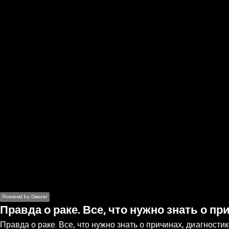
the
h page
 main
nt
the
ibility
ment
Powered by Deezer
Правда о раке. Все, что нужно знать о п
Правда о раке. Все, что нужно знать о причинах, диагности