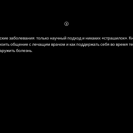
Abonnieren
Mehr
Details
кие заболевания: только научный подход и никаких «страшилок». Кн
оить общение с лечащим врачом и как поддержать себя во время тер
аружить болезнь.