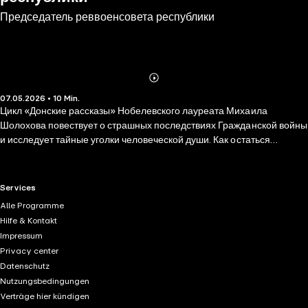
Председатель реввоенсовета республики
Abonnieren
Mehr
07.05.2026 • 10 Min.
Details
Цикл «Донские рассказы» Нобелевского лауреата Михаила
Шолохова повествует о страшных последствиях Гражданской войны
и исследует тайные уголки человеческой души. Как остаться
милосердным в эти тяжелые годы? Как не растерять свою
человечность? Эти и многие другие вопросы автор обращает к
читателю. В рассказе «Председатель реввоенсовета республики»
RTL+ useful links.
Services
ты прочитаешь о подвиге хуторского председателя Богатырёва.
Alle Programme
Рискуя собственной жизнью, герой борется с бандитами. Рассказ
Hilfe & Kontakt
отражает жестокие будни того времени, но также вселяет веру в
Impressum
лучшее, в справедливость и честь. Произведение входит в
Privacy center
программу внеклассного чтения для основного образования.
Datenschutz
Nutzungsbedingungen
Verträge hier kündigen