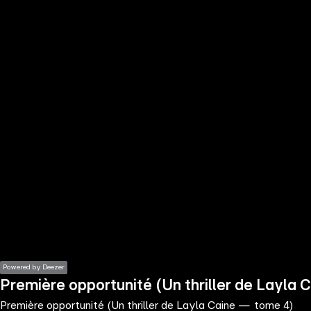
the
h page
 main
nt
the
ibility
ment
Powered by Deezer
Première opportunité (Un thriller de Layla
Première opportunité (Un thriller de Layla Caine — tome 4)