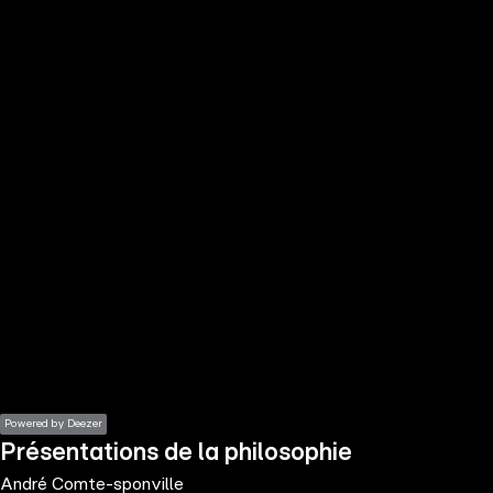
the
h page
 main
nt
the
ibility
ment
Powered by Deezer
Présentations de la philosophie
André Comte-sponville