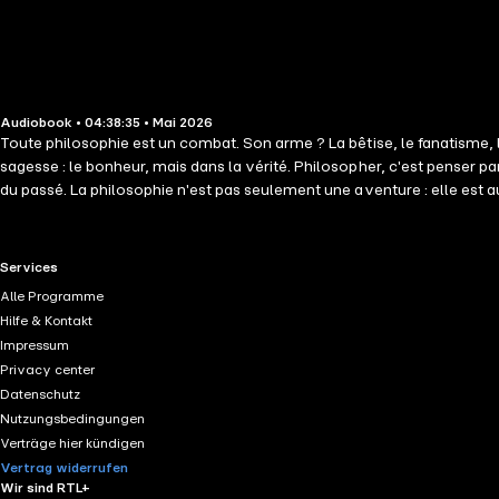
Audiobook • 04:38:35 • Mai 2026
Toute philosophie est un combat. Son arme ? La bêtise, le fanatisme, 
sagesse : le bonheur, mais dans la vérité. Philosopher, c'est penser par soi-même ; mais nul n'y parvient valablement qu'en s'appuyant d'abord sur la pensée des autres, et spécialement des grands philosophes
du passé. La philosophie n'est pas seulement une aventure : elle est aussi un travail, qui ne va pas sans e
peu s'en faut, que les philosophes. Cela n'empêche pas toutefois qu'elles se recoupent ou convergent vers l
philosophes ont bon appétit !
RTL+ useful links.
Services
Alle Programme
Hilfe & Kontakt
Impressum
Privacy center
Datenschutz
Nutzungsbedingungen
Verträge hier kündigen
Vertrag widerrufen
Wir sind RTL+