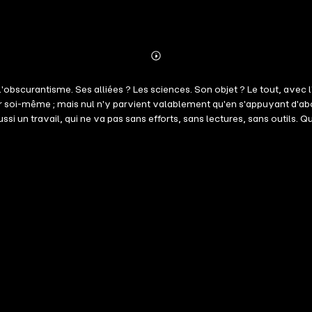
Abonnieren
Mehr
Details
l'obscurantisme. Ses alliées ? Les sciences. Son objet ? Le tout, ave
fforts, sans lectures, sans outils. Qu'est-ce que la philosophie ? Les réponses sont aussi nombreuses, ou
'essentiel : Le bonheur. Il y a du pain sur la planche, comme on dit, et c'est tant mieux : les