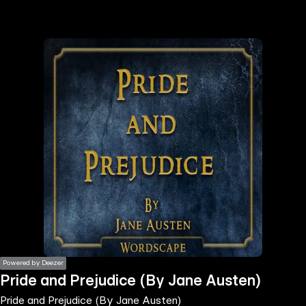
the
h page
 main
nt
the
ibility
ment
Powered by Deezer
Pride and Prejudice (By Jane Austen)
Pride and Prejudice (By Jane Austen)