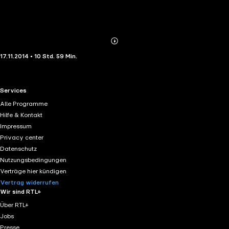
Abonnieren
Mehr
17.11.2014 • 10 Std. 59 Min.
Details
RTL+ useful links.
Services
Alle Programme
Hilfe & Kontakt
Impressum
Privacy center
Datenschutz
Nutzungsbedingungen
Verträge hier kündigen
Vertrag widerrufen
Wir sind RTL+
Über RTL+
Jobs
Presse