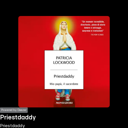
the
h page
 main
nt
the
ibility
ment
Powered by Deezer
Priestdaddy
Priestdaddy