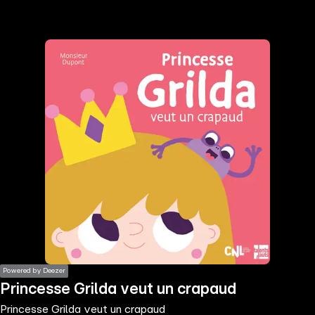
the
h page
 main
nt
the
ibility
ment
Powered by Deezer
Princesse Grilda veut un crapaud
Princesse Grilda veut un crapaud