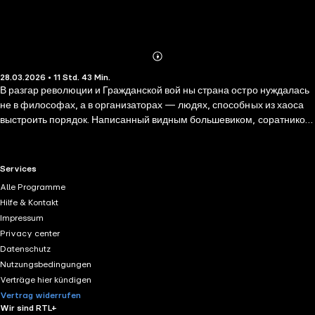
Abonnieren
Mehr
28.03.2026 • 11 Std. 43 Min.
Details
В разгар революции и Гражданской вой ны страна остро нуждалась
не в философах, а в организаторах — людях, способных из хаоса
выстроить порядок. Написанный видным большевиком, соратником
Ленина и основателем Лиги «Время», этот труд дал целому
поколению четкий алгоритм: как из группы людей создать
эффективную организацию для решения любой задачи. Это
RTL+ useful links.
Services
издание — живой документ эпохи, фундаментальный труд, с
Alle Programme
которого началась советская школа менеджмента и который не
Hilfe & Kontakt
утратил своей актуальности и по сей день.
Impressum
Privacy center
Datenschutz
Nutzungsbedingungen
Verträge hier kündigen
Vertrag widerrufen
Wir sind RTL+