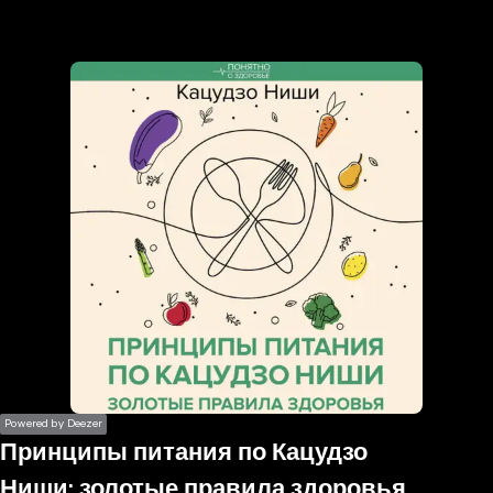
the
h page
 main
nt
the
ibility
ment
Powered by Deezer
Принципы питания по Кацудзо
Ниши: золотые правила здоровья