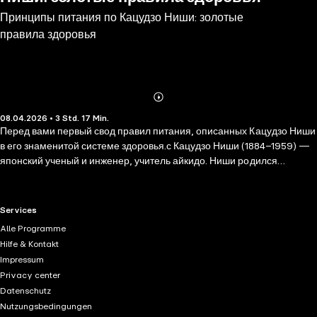
Принципы питания по Кацудзо Ниши: золотые
правила здоровья
Abonnieren
Mehr
08.04.2026 • 3 Std. 17 Min.
Details
Перед вами первый свод правил питания, описанных Кацудзо Ниши
в его знаменитой системе здоровья.с Кацудзо Ниши (1884–1959) —
японский ученый и инженер, учитель айкидо. Ниши родился
слабым, болезненным ребенком. Бросив вызов смертельному
диагнозу, полученному в детстве, он разработал собственную
систему оздоровления, подарившую ему долголетие и изменившую
RTL+ useful links.
Services
представление о возможностях организма. В ней он синтезировал
Alle Programme
мудрость древних практик с современными ему знаниями о
Hilfe & Kontakt
профилактике болезней, диетологии и физиотерапии. Результатом
Impressum
стала методика, которая уже почти век помогает людям укреплять
Privacy center
здоровье. В основу этого издания легла книга «Медицина Ниши»,
Datenschutz
написанная Кацудзо во второй половине 1940-х годов и изданная
Nutzungsbedingungen
миллионными тиражами по всему миру. Система Ниши