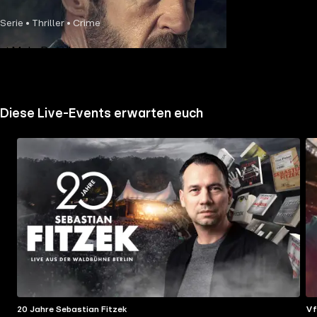
Serie • Thriller • Crime
Mehr Details
Diese Live-Events erwarten euch
20 Jahre Sebastian Fitzek
Vf