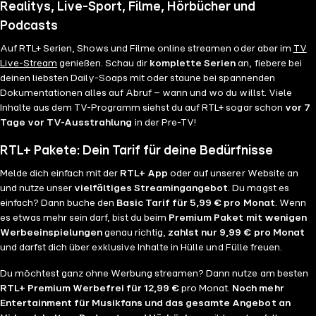
Realitys, Live-Sport, Filme, Hörbücher und
Podcasts
Auf RTL+ Serien, Shows und Filme online streamen oder aber im
TV
Live-Stream
genießen. Schau dir
komplette Serien
an, fiebere bei
deinen liebsten Daily-Soaps mit oder staune bei spannenden
Dokumentationen alles auf Abruf – wann und wo du willst. Viele
Inhalte aus dem TV-Programm siehst du auf RTL+ sogar schon
vor 7
Tage vor TV-Ausstrahlung
in der Pre-TV!
RTL+ Pakete: Dein Tarif für deine Bedürfnisse
Melde dich einfach mit der
RTL+ App
oder auf unserer Website an
und nutze unser
vielfältiges Streamingangebot
. Du magst es
einfach? Dann buche den
Basic Tarif für 5,99 € pro Monat
. Wenn
es etwas mehr sein darf, bist du beim
Premium Paket mit wenigen
Werbeeinspielungen
genau richtig,
zahlst nur 9,99 € pro Monat
und darfst dich über exklusive Inhalte in Hülle und Fülle freuen.
Du möchtest ganz ohne Werbung streamen? Dann nutze am besten
RTL+ Premium Werbefrei für 12,99 €
pro Monat.
Noch mehr
Entertainment für Musikfans und das gesamte Angebot an