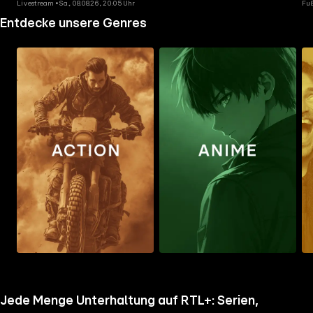
Livestream • Sa., 08.08.26, 20:05 Uhr
Fuß
Entdecke unsere Genres
Zum
Zum
Zu
Ordner
Ordner
Ord
gehen
gehen
geh
Jede Menge Unterhaltung auf RTL+: Serien,