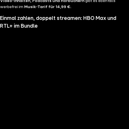
Video-Inhalten, Podcasts und Hörbüchern
gibt es ebenfalls
werbefrei im
Musik-Tarif für 14,99 €.
Einmal zahlen, doppelt streamen: HBO Max und
RTL+ im Bundle
Wenn du nicht genug vom Streamen bekommst und noch mehr
Serien, Filme und Blockbuster sehen möchtest, hol dir RTL+ und HBO
Max im Bundle. Erlebe Serien-Highlights wie "Heated Rivalry", "The
Pitt" oder "House of the Dragon" und genieße das volle Angebote
beider Welten zu einem Preis. Du hast die Wahl zwischen
RTL+
Premium & HBO Max Basis mit Werbung für 11,99 € pro
Monat
und
RTL+ Premium Werbefrei & HBO Max Standard für 17,99 €
im Monat.
Keine Sorge, sollte es dir unser Angebot nicht mehr zusagen, kannst
du
jederzeit monatlich kündigen
.
Hier findest du alle
Angebotsinformationen und Vorteile in der Übersicht
.
Die besten Serien, Daily Soaps und Seifenopern
Du möchtest Serien wie
Der Lehrer
, Brooklyn Nine Nine,
Mocro Maffia
oder
Young Sheldon
anschauen? Dann bist du auf RTL+ richtig, denn