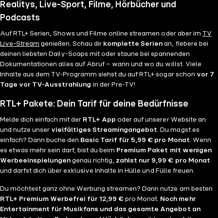
Realitys, Live-Sport, Filme, Hörbücher und
Podcasts
Auf RTL+ Serien, Shows und Filme online streamen oder aber im
TV
Live-Stream
genießen. Schau dir
komplette Serien
an, fiebere bei
deinen liebsten Daily-Soaps mit oder staune bei spannenden
Dokumentationen alles auf Abruf – wann und wo du willst. Viele
Inhalte aus dem TV-Programm siehst du auf RTL+ sogar schon
vor 7
Tage vor TV-Ausstrahlung
in der Pre-TV!
RTL+ Pakete: Dein Tarif für deine Bedürfnisse
Melde dich einfach mit der
RTL+ App
oder auf unserer Website an
und nutze unser
vielfältiges Streamingangebot
. Du magst es
einfach? Dann buche den
Basic Tarif für 5,99 € pro Monat
. Wenn
es etwas mehr sein darf, bist du beim
Premium Paket mit wenigen
Werbeeinspielungen
genau richtig,
zahlst nur 9,99 € pro Monat
und darfst dich über exklusive Inhalte in Hülle und Fülle freuen.
Du möchtest ganz ohne Werbung streamen? Dann nutze am besten
RTL+ Premium Werbefrei für 12,99 €
pro Monat.
Noch mehr
Entertainment für Musikfans und das gesamte Angebot an