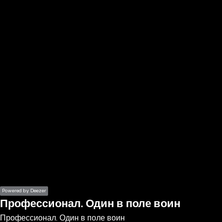
the
h page
 main
nt
the
ibility
ment
Powered by Deezer
Профессионал. Один в поле воин
Профессионал. Один в поле воин