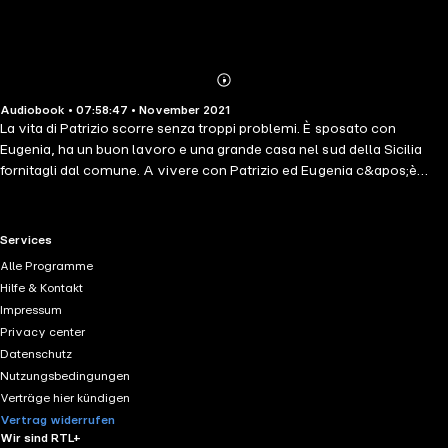
Abonnieren
Mehr
Audiobook • 07:58:47 • November 2021
Details
La vita di Patrizio scorre senza troppi problemi. È sposato con
Eugenia, ha un buon lavoro e una grande casa nel sud della Sicilia
fornitagli dal comune. A vivere con Patrizio ed Eugenia c&apos;è
però anche la madre di lui, la quale sembra esercitare
un&apos;influenza morbosa sul figlio. Comprensibilmente, la
situazione è sempre più intollerabile per Eugenia. La lente
RTL+ useful links.
Services
d&apos;ingrandimento di Capuana si posa implacabile su questa
Alle Programme
strana famiglia, sulle sue tesissime dinamiche, i suoi non detti,
Hilfe & Kontakt
l&apos;apatia e l&apos;immobilismo di Patrizio—e cosa sarà mai
Impressum
quell&apos;insistente profumo di agrumi che Eugenia sembra
Privacy center
emanare? Uno dei grandi romanzi psicologici della letteratura
Datenschutz
italiana, Profumo scava nei traumi infantili dei personaggi rivelando
Nutzungsbedingungen
come spesso i piccoli dettagli di un passato ormai dimenticato
Verträge hier kündigen
possano influenzare un presente apparentemente perfetto.
Vertrag widerrufen
Wir sind RTL+