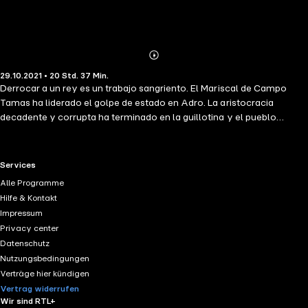
Abonnieren
Mehr
29.10.2021 • 20 Std. 37 Min.
Details
Derrocar a un rey es un trabajo sangriento. El Mariscal de Campo
Tamas ha liderado el golpe de estado en Adro. La aristocracia
decadente y corrupta ha terminado en la guillotina y el pueblo
hambriento ahora tiene comida. Pero además ha provocado la
guerra en las Nueve Naciones, ataques internos de los realistas y
lucha encarnizada por el dinero y el poder entre quienes suponía eran
RTL+ useful links.
Services
sus aliados: la Iglesia, los trabajadores y los mercenarios. Tamas
Alle Programme
apenas soporta la presión y necesita a Adamat, un inspector de
Hilfe & Kontakt
policía retirado, cuya lealtad está en juego, y a los Magos de la
Impressum
Pólvora que le quedan, entre ellos Taniel, su indómito y brillante hijo.
Privacy center
Hay quienes presagian muerte y destrucción. Las leyendas están en
Datenschutz
boca del pueblo pero ningún hombre instruido cree en ese tipo de
Nutzungsbedingungen
cosas… aunque sería mejor que lo hicieran. Los dioses también están
Verträge hier kündigen
implicados.
Vertrag widerrufen
Wir sind RTL+