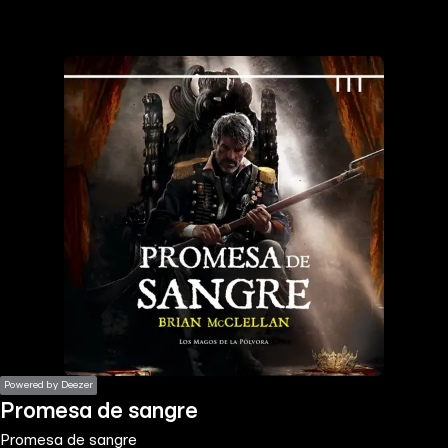
the
h page
 main
nt
the
ibility
ment
Powered by Deezer
Promesa de sangre
Promesa de sangre