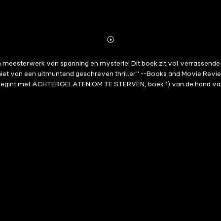
Abonnieren
Mehr
Details
een meesterwerk van spanning en mysterie! Dit boek zit vol verrassend
eniet van een uitmuntend geschreven thriller." --Books and Movie Revi
erie begint met ACHTERGELATEN OM TE STERVEN, boek 1) van de hand v
nd vijfsterrenrecensies heeft ontvangen. Op een zonnige dag langs e
 de 800 kilometer lange tocht, wordt het duidelijk dat er een gestoor
ende moordenaar te kruipen en hem te stoppen voor het te laat is. O
n. Kan Adele op tijd terugkeren om degenen die haar het meest dierbaa
de late uurtjes aan het lezen houdt. Deel twaalf en dertien in de