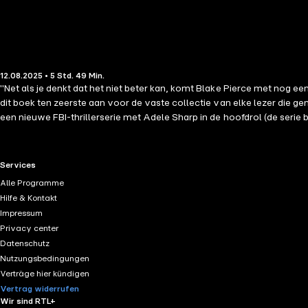
12.08.2025 • 5 Std. 49 Min.
"Net als je denkt dat het niet beter kan, komt Blake Pierce met nog 
dit boek ten zeerste aan voor de vaste collectie van elke lezer die g
een nieuwe FBI-thrillerserie met Adele Sharp in de hoofdrol (de s
bestseller Voorgoed Verdwenen (gratis te downloaden) meer dan duize
een gruwelijk verminkt lijk. Wanneer er meer lichamen opduiken langs
wordt opgeroepen om in de duistere geest van deze grensoverschrijd
RTL+ useful links.
Services
weer op in de VS. Hij weet precies hoe hij Adele het hardst kan rake
Alle Programme
internationale intriges en adembenemende spanning die je tot in 
Hilfe & Kontakt
ook verkrijgbaar!
Impressum
Privacy center
Datenschutz
Nutzungsbedingungen
Verträge hier kündigen
Vertrag widerrufen
Wir sind RTL+