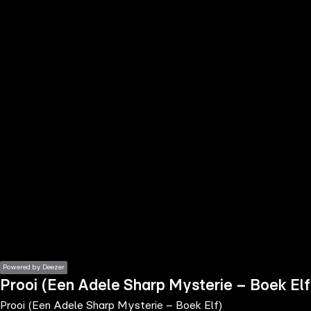
the
h page
 main
nt
the
ibility
ment
Powered by Deezer
Prooi (Een Adele Sharp Mysterie – Boek Elf
Prooi (Een Adele Sharp Mysterie – Boek Elf)