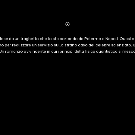
Abonnieren
Mehr
Details
riose da un traghetto che lo sta portando da Palermo a Napoli. Quasi o
 per realizzare un servizio sullo strano caso del celebre scienziato. Il
 romanzo avvincente in cui i princìpi della fisica quantistica si mesc
atura aleatoria della realtà e il desiderio che accomuna tutti di riscriv