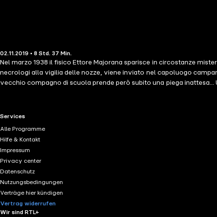
02.11.2019 • 8 Std. 37 Min.
Nel marzo 1938 il fisico Ettore Majorana sparisce in circostanze miste
necrologi alla vigilia delle nozze, viene inviato nel capoluogo campano
vecchio compagno di scuola prende però subito una piega inattesa... Un
della scomparsa di Ettore Majorana diventa il pretesto per indagare la n
RTL+ useful links.
Services
Alle Programme
Hilfe & Kontakt
Impressum
Privacy center
Datenschutz
Nutzungsbedingungen
Verträge hier kündigen
Vertrag widerrufen
Wir sind RTL+