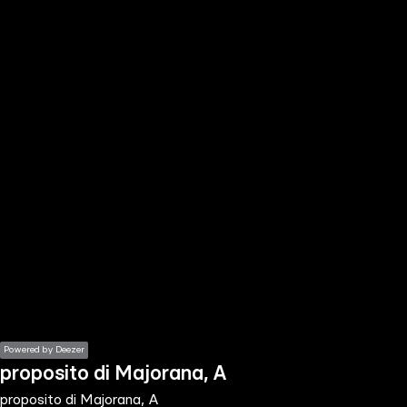
the
h page
 main
nt
the
ibility
ment
Powered by Deezer
proposito di Majorana, A
proposito di Majorana, A