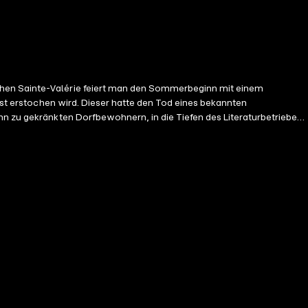
list erstochen wird. Dieser hatte den Tod eines bekannten
hn zu gekränkten Dorfbewohnern, in die Tiefen des Literaturbetriebes
 beobachtet werden. Und dass der Tod des Journalisten erst der Anfang