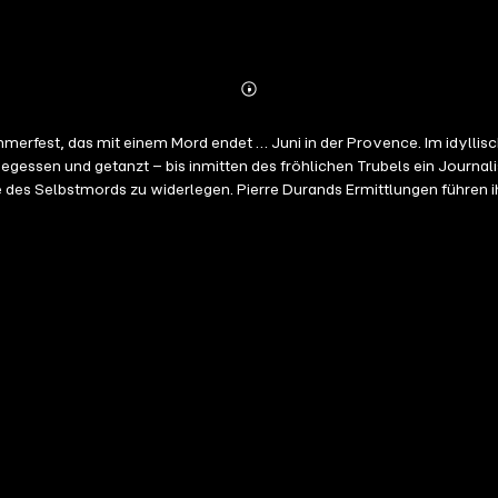
Abonnieren
Mehr
Details
 Im idyllischen Sainte-Valérie feiert man den Sommerbeginn mit einem
 gegessen und getanzt – bis inmitten des fröhlichen Trubels ein Journa
e des Selbstmords zu widerlegen. Pierre Durands Ermittlungen führen i
r alten Provence eintaucht, ahnt er nicht, dass seine Schritte längst