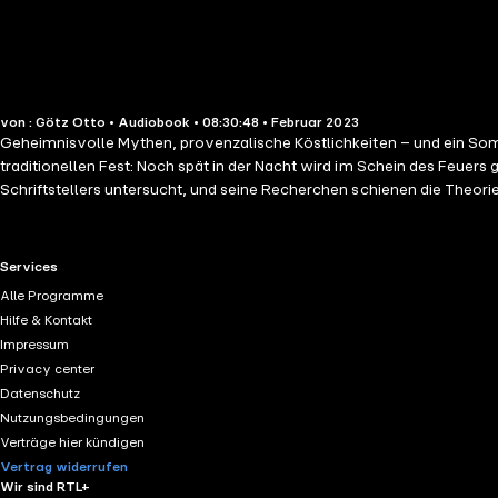
von : Götz Otto • Audiobook • 08:30:48 • Februar 2023
Geheimnisvolle Mythen, provenzalische Köstlichkeiten – und ein Sommerfest, das mit einem Mord endet … Juni in der Provence.
traditionellen Fest: Noch spät in der Nacht wird im Schein des Feuers
Schriftstellers untersucht, und seine Recherchen schienen die Theori
– und zu der Sängerin Aurelie Azéma. Während Pierre in die Mythen de
war. Ungekürzte Lesung mit Götz Otto 8h 31min
RTL+ useful links.
Services
Alle Programme
Hilfe & Kontakt
Impressum
Privacy center
Datenschutz
Nutzungsbedingungen
Verträge hier kündigen
Vertrag widerrufen
Wir sind RTL+