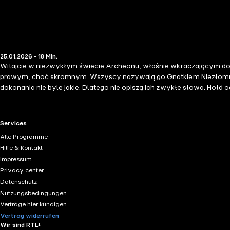
25.01.2026 • 18 Min.
Witajcie w niezwykłym świecie Archeonu, właśnie wkraczającym do 
prawym, choć skromnym. Wszyscy nazywają go Gnatkiem Niezłomnym. Przygód było już tak dużo w życiu jego, że żaden kronikarz nie spisałby tego. Co więcej, zasługi Gnatka są wsz
dokonania nie byle jakie. Dlatego nie opiszą ich zwykłe słowa. Hołd odda mu tylko piękna, dźwięczna mowa. I chociaż nie było to 
teraz do wysłuchania specjalnie przygotowanego nagrania. Będzie to 
RTL+ useful links.
Services
Alle Programme
Hilfe & Kontakt
Impressum
Privacy center
Datenschutz
Nutzungsbedingungen
Verträge hier kündigen
Vertrag widerrufen
Wir sind RTL+