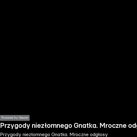
the
h page
 main
nt
the
ibility
ment
Powered by Deezer
Przygody niezłomnego Gnatka. Mroczne od
Przygody niezłomnego Gnatka. Mroczne odgłosy