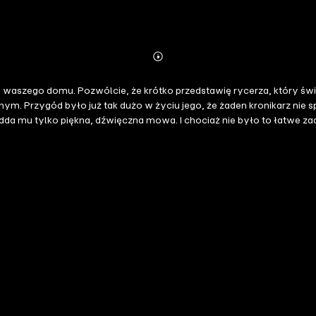
Abonnieren
Mehr
Details
waszego domu. Pozwólcie, że krótko przedstawię rycerza, który św
elakie, a jego
łatwe zadanie, Szukając, w końcu znalazłem rozwiązanie. Zaproszę Cię więc
relacja z ciekawej przygody, kiedy Gnatek był jeszcze żwawy i młody