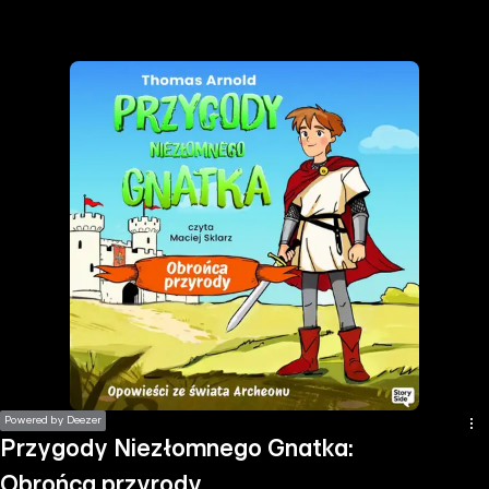
the
h page
 main
nt
the
ibility
ment
Powered by Deezer
Przygody Niezłomnego Gnatka:
Obrońca przyrody