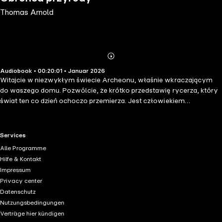
Thomas Arnold
Abonnieren
Mehr
Audiobook • 00:20:01 • Januar 2026
Details
Witajcie w niezwykłym świecie Archeonu, właśnie wkraczającym
do waszego domu. Pozwólcie, że krótko przedstawię rycerza, który
świat ten co dzień ochoczo przemierza. Jest człowiekiem
odważnym, prawym, choć skromnym. Wszyscy nazywają go
Gnatkiem Niezłomnym. Przygód było już tak dużo w życiu jego, że
żaden kronikarz nie spisałby tego. Co więcej, zasługi Gnatka są
RTL+ useful links.
Services
wszelakie, a jego dokonania nie byle jakie. Dlatego nie opiszą ich
Alle Programme
zwykłe słowa. Hołd odda mu tylko piękna, dźwięczna mowa. I
Hilfe & Kontakt
chociaż nie było to łatwe zadanie, Szukając, w końcu znalazłem
Impressum
rozwiązanie. Zaproszę Cię więc teraz do wysłuchania specjalnie
Privacy center
przygotowanego nagrania. Będzie to relacja z ciekawej przygody,
Datenschutz
kiedy Gnatek był jeszcze żwawy i młody...
Nutzungsbedingungen
Verträge hier kündigen