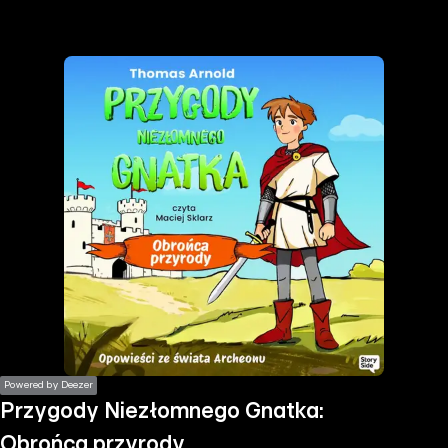
the
h page
 main
nt
the
ibility
ment
Powered by Deezer
Przygody Niezłomnego Gnatka:
Obrońca przyrody