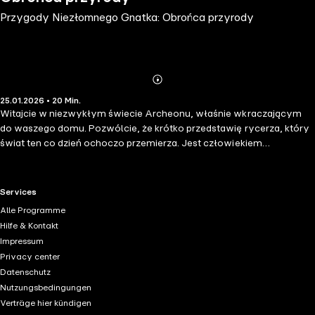
Przygody Niezłomnego Gnatka: Obrońca przyrody
Abonnieren
Mehr
25.01.2026 • 20 Min.
Details
Witajcie w niezwykłym świecie Archeonu, właśnie wkraczającym
do waszego domu. Pozwólcie, że krótko przedstawię rycerza, który
świat ten co dzień ochoczo przemierza. Jest człowiekiem
odważnym, prawym, choć skromnym. Wszyscy nazywają go
Gnatkiem Niezłomnym. Przygód było już tak dużo w życiu jego, że
żaden kronikarz nie spisałby tego. Co więcej, zasługi Gnatka są
RTL+ useful links.
Services
wszelakie, a jego dokonania nie byle jakie. Dlatego nie opiszą ich
Alle Programme
zwykłe słowa. Hołd odda mu tylko piękna, dźwięczna mowa. I
Hilfe & Kontakt
chociaż nie było to łatwe zadanie, Szukając, w końcu znalazłem
Impressum
rozwiązanie. Zaproszę Cię więc teraz do wysłuchania specjalnie
Privacy center
przygotowanego nagrania. Będzie to relacja z ciekawej przygody,
Datenschutz
kiedy Gnatek był jeszcze żwawy i młody...
Nutzungsbedingungen
Verträge hier kündigen