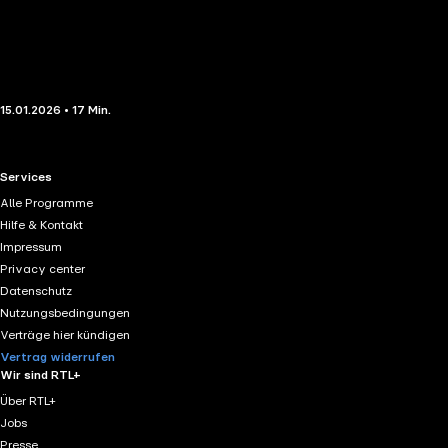
15.01.2026 • 17 Min.
RTL+ useful links.
Services
Alle Programme
Hilfe & Kontakt
Impressum
Privacy center
Datenschutz
Nutzungsbedingungen
Verträge hier kündigen
Vertrag widerrufen
Wir sind RTL+
Über RTL+
Jobs
Presse