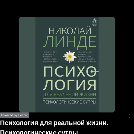
the
h page
 main
nt
the
ibility
ment
Powered by Deezer
Психология для реальной жизни.
Психологические сутры