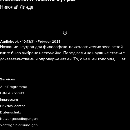
Николай Линде
Abonnieren
Mehr
Audiobook • 10:13:31 • Februar 2025
Details
Название «сутра» для философско-психологических эссе в этой
книге было выбрано неслучайно. Перед вами не научные статьи с
доказательствами и опровержениями. То, о чем мы говорим, — это
совокупность философских и теоретических принципов, имеющих
большое практическое значение. Они постоянно используются
мною как психологом на практике и позволяют просто объяснить
RTL+ useful links.
Services
массу психологических проблем, с которыми сталкивается
Alle Programme
современный человек, многие заблуждения и ошибки прошлого,
Hilfe & Kontakt
которые дорого нам стоили. Они помогут правильно выстроить свой
Impressum
жизненный путь, найти близкого человека и достичь счастья. Эти
Privacy center
принципы постоянно находят подтверждение в
Datenschutz
психотерапевтической практике, а также согласуются с
Nutzungsbedingungen
известнейшими теориями в области психологии и со здравым
Verträge hier kündigen
смыслом. Психологические сутры не являются религиозными