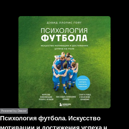
the
h page
 main
nt
the
ibility
ment
Powered by Deezer
Психология футбола. Искусство
мотивации и достижения успеха на