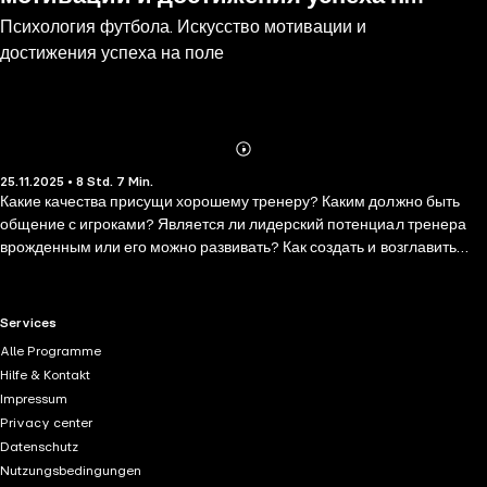
Психология футбола. Искусство мотивации и
поле
достижения успеха на поле
Abonnieren
Mehr
25.11.2025 • 8 Std. 7 Min.
Details
Какие качества присущи хорошему тренеру? Каким должно быть
общение с игроками? Является ли лидерский потенциал тренера
врожденным или его можно развивать? Как создать и возглавить
сплоченную команду? Как узнать и понять игрока, чтобы помочь ему
добиться максимальной производительности? Как управлять
конкуренцией? Это некоторые вопросы, на которые пытается
RTL+ useful links.
Services
ответить Дэвид Ллопис Гойг. Эта книга специально предназначена
Alle Programme
для футбольных тренеров, футболистов и любителей этого вида
Hilfe & Kontakt
спорта. Книга также предназначена для всех специалистов,
Impressum
работающих со спортсменами и в командных видах спорта. Кроме
Privacy center
того, это может быть полезно психологам или специалистам,
Datenschutz
которые консультируют и сопровождают спортсменов. Книга состоит
Nutzungsbedingungen
из четырех взаимосвязанных частей, в которых отражены и