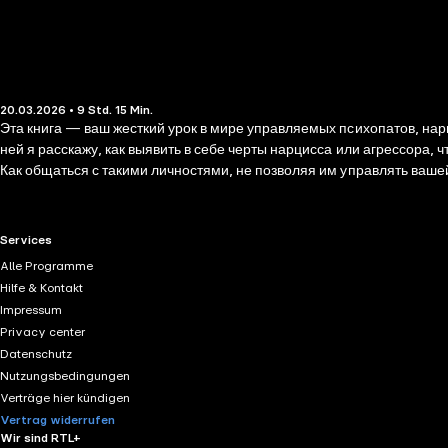
20.03.2026 • 9 Std. 15 Min.
Эта книга — ваш жесткий урок в мире управляемых психопатов, нарц
ней я расскажу, как выявить в себе черты нарцисса или агрессора, 
Как общаться с такими личностями, не позволяя им управлять вашей 
контролем и не позволять им вас использовать — эта книга для вас.
RTL+ useful links.
Services
Alle Programme
Hilfe & Kontakt
Impressum
Privacy center
Datenschutz
Nutzungsbedingungen
Verträge hier kündigen
Vertrag widerrufen
Wir sind RTL+