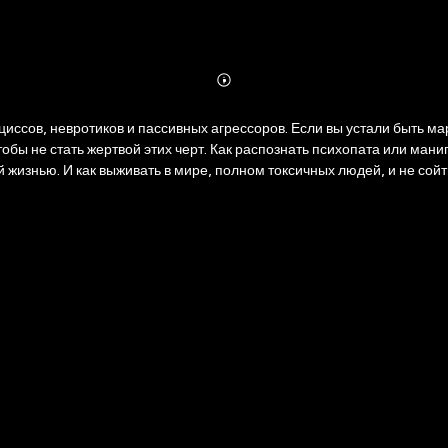
Abonnieren
Mehr
Details
иссов, невротиков и пассивных агрессоров. Если вы устали быть ма
чтобы не стать жертвой этих черт. Как распознать психопата или ман
жизнью. И как выживать в мире, полном токсичных людей, и не сойти
 Готовы к жесткому разбору? Тогда начинаем.