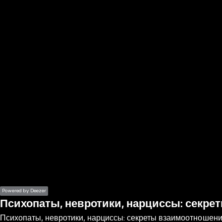
the
h page
 main
nt
the
ibility
ment
Powered by Deezer
Психопаты, невротики, нарциссы: секр
Психопаты, невротики, нарциссы: секреты взаимоотношен