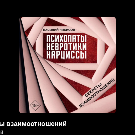
еты взаимоотношений
ий