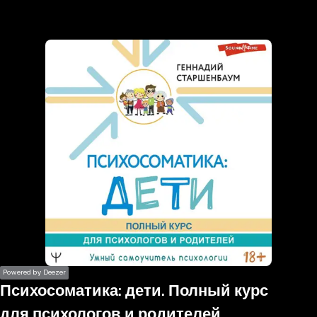
the
h page
 main
nt
the
ibility
ment
Powered by Deezer
Психосоматика: дети. Полный курс
для психологов и родителей