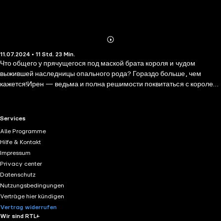
Abonnieren
Mehr
11.07.2024 • 11 Std. 23 Min.
Details
Что общего у прячущегося под маской брата короля и чудом
выжившей наследницы опального рода? Гораздо больше, чем
кажется!Ирен — ведьма и полна решимости поквитаться с королем
за смерть близких. Гейл — инквизитор, его долг — помешать ей. Но
на чью сторону он встанет, раскрыв древнюю семейную тайну? И
примут ли оба неожиданно вспыхнувшее чувство? Пять причин
RTL+ useful links.
Services
прочитать книгу: 1. Узнать про таинственный артефакт Феникс, ради
Alle Programme
которого совершаются жестокие преступления. 2. Пережить
Hilfe & Kontakt
историю любви, которая пробивается сквозь ненависть и
Impressum
презрение, как цветок сквозь камень. 3. Наблюдать дворцовые
Privacy center
интриги, где юной мстительнице сложно сохранить жизнь и душу. 4.
Datenschutz
Полюбить Верховного инквизитора, у которого есть сердце. 5.
Nutzungsbedingungen
Захватывающий сюжет, где сплетаются магия, борьба за трон,
Verträge hier kündigen
музыка и расследование таинственных убийств.
Vertrag widerrufen
Wir sind RTL+