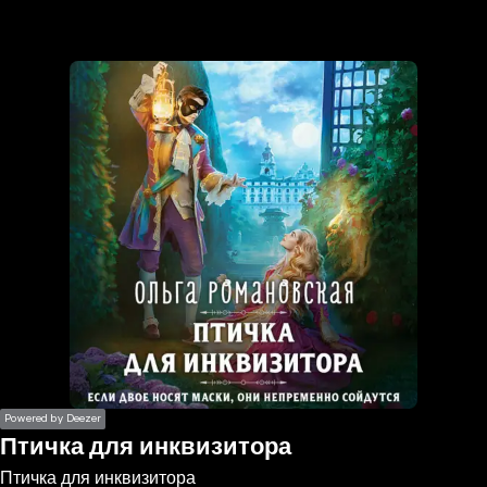
the
h page
 main
nt
the
ibility
ment
Powered by Deezer
Птичка для инквизитора
Птичка для инквизитора