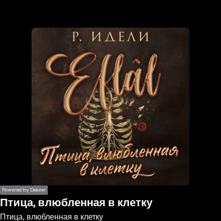
the
h page
 main
nt
the
ibility
ment
Powered by Deezer
Птица, влюбленная в клетку
Птица, влюбленная в клетку