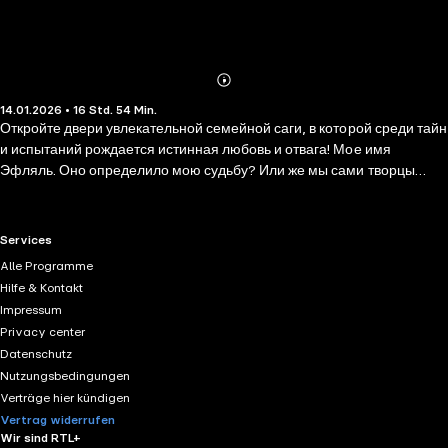
Abonnieren
Mehr
14.01.2026 • 16 Std. 54 Min.
Details
Откройте двери увлекательной семейной саги, в которой среди тайн
и испытаний рождается истинная любовь и отвага! Мое имя
Эфляль. Оно определило мою судьбу? Или же мы сами творцы
своей жизни? Я стала частью опасного мира, в котором живут
братья Акдоганы, и в поисках истины отправляюсь в Урфу, надеясь
раскрыть тайны, что слишком долго прятались во мраке. Я
RTL+ useful links.
Services
научилась быть сильной, но ставки все выше, и за маской внешнего
Alle Programme
спокойствия я с трудом скрываю бурю сомнений и боли. Однако я
Hilfe & Kontakt
точно уверена в одном: сердце укажет дорогу, даже если компас
Impressum
сбился с пути.
Privacy center
Datenschutz
Nutzungsbedingungen
Verträge hier kündigen
Vertrag widerrufen
Wir sind RTL+