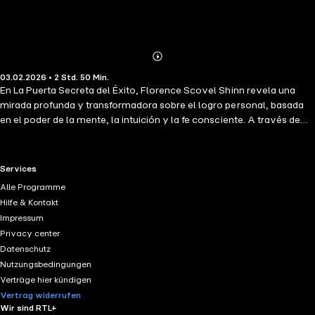
Abonnieren
Mehr
03.02.2026 • 2 Std. 50 Min.
Details
En La Puerta Secreta del Éxito, Florence Scovel Shinn revela una
mirada profunda y transformadora sobre el logro personal, basada
en el poder de la mente, la intuición y la fe consciente. A través de
ideas claras y ejemplos reveladores, la autora invita a soltar miedos,
resentimientos y creencias limitantes para alinearse con una nueva
forma de pensar y vivir. Este audiolibro propone un cambio esencial:
RTL+ useful links.
Services
aprender a verte, sentirte y reconocerte exitoso antes de que el éxito
Alle Programme
se manifieste en tu vida. No se trata de fórmulas externas ni de metas
Hilfe & Kontakt
inalcanzables, sino de descubrir el camino interior que conduce a la
Impressum
plenitud, la abundancia y la realización personal. Una obra
Privacy center
inspiradora, práctica y atemporal, ideal para quienes buscan claridad,
Datenschutz
confianza y una nueva relación con el éxito
Nutzungsbedingungen
Verträge hier kündigen
Vertrag widerrufen
Wir sind RTL+