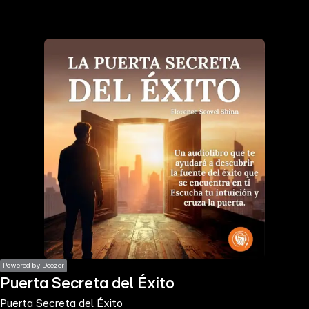
the
h page
 main
nt
the
ibility
ment
Powered by Deezer
Puerta Secreta del Éxito
Puerta Secreta del Éxito