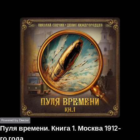
the
h page
 main
nt
the
ibility
ment
Powered by Deezer
Пуля времени. Книга 1. Москва 1912-
го года