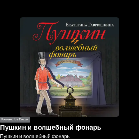
the
h page
 main
nt
the
ibility
ment
Powered by Deezer
Пушкин и волшебный фонарь
Пушкин и волшебный фонарь