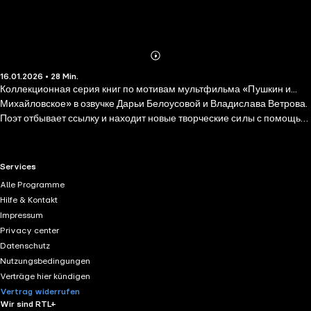
Abonnieren
Mehr
16.01.2026 • 28 Min.
Details
Коллекционная серия книг по мотивам мультфильма «Пушкин и...
Михайловское» в озвучке Дарьи Белоусовой и Владислава Ветрова.
Поэт отбывает ссылку и находит новые творческие силы с помощью
верных друзей Пса, Кота и Мышки и заботливой няни Арины
Родионовны. Мечтая вырваться из деревенской жизни, Пушкин
притворяется заболевшим и получает разрешение на лечение в
RTL+ useful links.
Services
Париже. Оставляя друзей, поэт отправляется в путь, но в окружении
Alle Programme
вдохновляющей природы осознаёт, что Михайловское стало для
Hilfe & Kontakt
него родным…
Impressum
Privacy center
Datenschutz
Nutzungsbedingungen
Verträge hier kündigen
Vertrag widerrufen
Wir sind RTL+